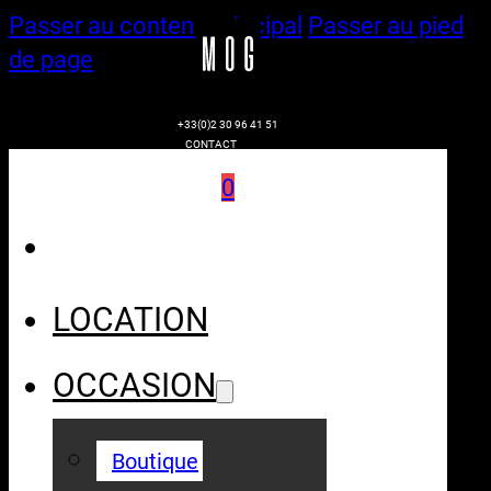
Passer au contenu principal
Passer au pied
de page
+33(0)2 30 96 41 51
CONTACT
0
LOCATION
OCCASION
Boutique