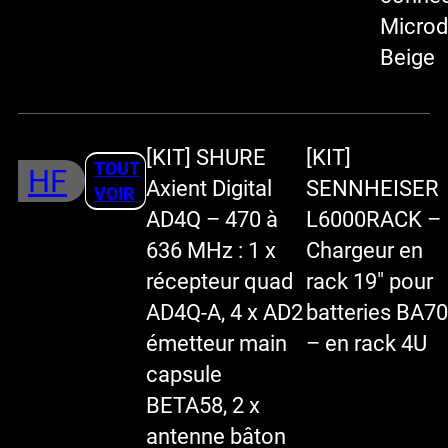
Microd
Beige
[KIT] SHURE
[KIT]
TOUT
HF
Axient Digital
SENNHEISER
VOIR
AD4Q – 470 à
L6000RACK –
636 MHz : 1 x
Chargeur en
récepteur quad
rack 19″ pour
AD4Q-A, 4 x AD2
batteries BA70
émetteur main
– en rack 4U
capsule
BETA58, 2 x
antenne bâton