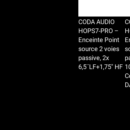
CODA AUDIO
C
HOPS7-PRO –
H
Enceinte Point
E
source 2 voies
s
passive, 2x
p
6,5¨LF+1,75″ HF
1
C
D