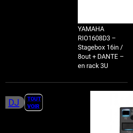
YAMAHA
RIO1608D3 –
Stagebox 16in /
8out + DANTE –
en rack 3U
TOUT
DJ
VOIR