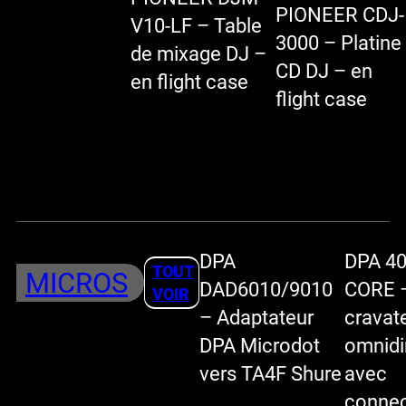
PIONEER CDJ-
V10-LF – Table
3000 – Platine
de mixage DJ –
CD DJ – en
en flight case
flight case
DPA
DPA 4
TOUT
MICROS
DAD6010/9010
CORE –
VOIR
– Adaptateur
cravat
DPA Microdot
omnidi
vers TA4F Shure
avec
connec