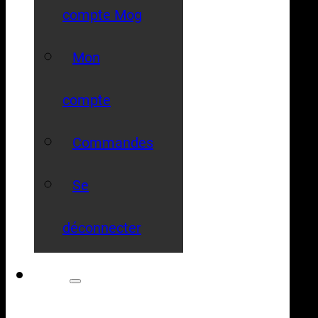
compte Mog
Mon
compte
Commandes
Se
déconnecter