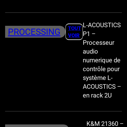
L-ACOUSTICS
TOUT
PROCESSING
P1 –
VOIR
Processeur
audio
numerique de
contrôle pour
système L-
ACOUSTICS –
en rack 2U
K&M 21360 –