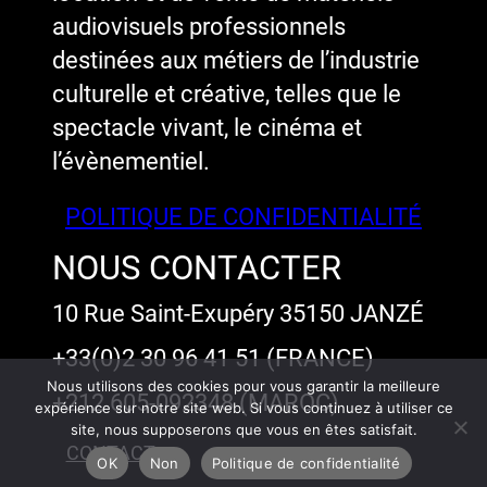
audiovisuels professionnels
destinées aux métiers de l’industrie
culturelle et créative, telles que le
spectacle vivant, le cinéma et
l’évènementiel.
POLITIQUE DE CONFIDENTIALITÉ
NOUS CONTACTER
10 Rue Saint-Exupéry 35150 JANZÉ
+33(0)2 30 96 41 51 (FRANCE)
Nous utilisons des cookies pour vous garantir la meilleure
+212 605-092348 (MAROC)
expérience sur notre site web. Si vous continuez à utiliser ce
site, nous supposerons que vous en êtes satisfait.
CONTACT
OK
Non
Politique de confidentialité