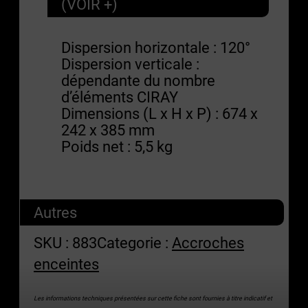
(VOIR +)
Dispersion horizontale : 120°
Dispersion verticale :
dépendante du nombre
d’éléments CIRAY
Dimensions (L x H x P) : 674 x
242 x 385 mm
Poids net : 5,5 kg
Autres
SKU :
883
Categorie :
Accroches
enceintes
Les informations techniques présentées sur cette fiche sont fournies à titre indicatif et