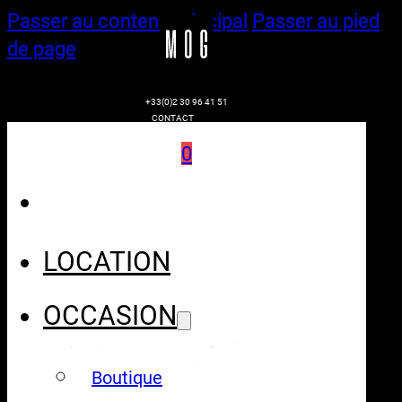
Passer au contenu principal
Passer au pied
de page
+33(0)2 30 96 41 51
CONTACT
0
LOCATION
OCCASION
Boutique