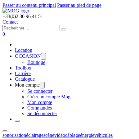
Passer au contenu principal
Passer au pied de page
+33(0)2 30 96 41 51
Contact
Rechercher
0
Location
OCCASION
Boutique
Toolbox
Carrière
Catalogue
Mon compte
Se connecter
Créer un compte Mog
Mon compte
Commandes
Se déconnecter
sonorisation
éclairage
scène
vidéo
câblage
énergie
véhicules