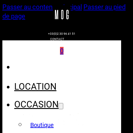
Passer au contenu principal
Passer au pied
de page
+33(0)2 30 96 41 51
CONTACT
0
LOCATION
OCCASION
Boutique