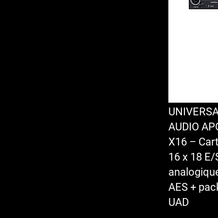
UNIVERS
AUDIO AP
X16 – Car
16 x 18 E/
analogiqu
AES + pac
UAD