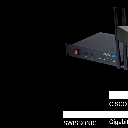
CISCO
20 – S
Gigabi
SWISSONIC