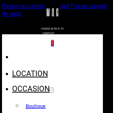
Passer au contenu principal
Passer au pied
de page
+33(0)2 30 96 41 51
CONTACT
0
LOCATION
OCCASION
Boutique