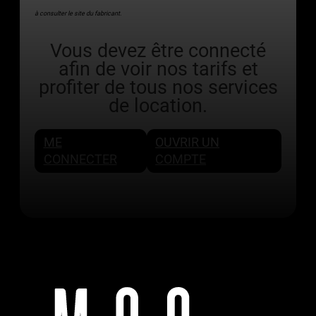
à consulter le site du fabricant.
Vous devez être connecté
afin de voir nos tarifs et
profiter de tous nos services
de location.
ME
OUVRIR UN
CONNECTER
COMPTE