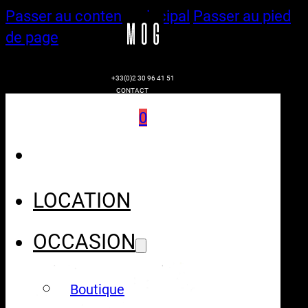
Passer au contenu principal
Passer au pied
de page
+33(0)2 30 96 41 51
CONTACT
0
LOCATION
OCCASION
Boutique