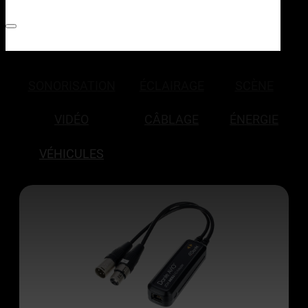
SONORISATION
ÉCLAIRAGE
SCÈNE
VIDÉO
CÂBLAGE
ÉNERGIE
VÉHICULES