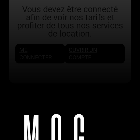
Vous devez être connecté
afin de voir nos tarifs et
profiter de tous nos services
de location.
ME
OUVRIR UN
CONNECTER
COMPTE