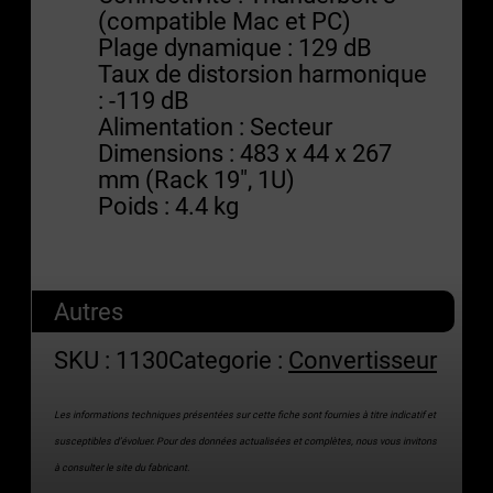
(compatible Mac et PC)
Plage dynamique : 129 dB
Taux de distorsion harmonique
: -119 dB
Alimentation : Secteur
Dimensions : 483 x 44 x 267
mm (Rack 19″, 1U)
Poids : 4.4 kg
Autres
SKU :
1130
Categorie :
Convertisseur
Les informations techniques présentées sur cette fiche sont fournies à titre indicatif et
susceptibles d’évoluer. Pour des données actualisées et complètes, nous vous invitons
à consulter le site du fabricant.