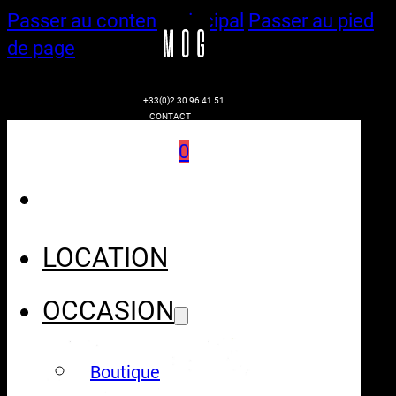
Passer au contenu principal
Passer au pied
de page
+33(0)2 30 96 41 51
CONTACT
0
LOCATION
OCCASION
Boutique