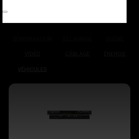
SONORISATION
ÉCLAIRAGE
SCÈNE
VIDÉO
CÂBLAGE
ÉNERGIE
VÉHICULES