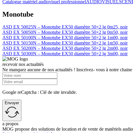
Catalogue matériel audiovisuel professionnel
AUDIOVISUEL
SCÈN
Monotube
ASD EX 50025N – Monotube EX50 diamètre 50×2 lg 0m25, noir
ASD EX 50050N – Monotube EX50 diamètre 50×2 lg 0m50, noir
ASD EX 50100N – Monotube EX50 diamètre 50×2 lg 1m00, noir
ASD EX 50150N – Monotube EX50 diamètre 50×2 lg 1m50, noir
ASD EX 50200N – Monotube EX50 diamètre 50×2 lg 2m00, noir
ASD EX 50300N – Monotube EX50 diamètre 50×2 lg 3m00, noir
recevoir nos actualités
Ne manquez aucune de nos actualités ! Inscrivez- vous à notre chaine
Google reCaptcha : Clé de site invalide.
Envoyer
a propos
MOG propose des solutions de location et de vente de matériels audiovis