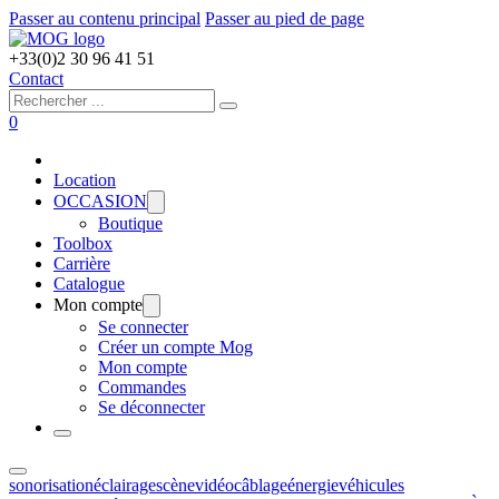
Passer au contenu principal
Passer au pied de page
+33(0)2 30 96 41 51
Contact
Rechercher
0
Location
OCCASION
Boutique
Toolbox
Carrière
Catalogue
Mon compte
Se connecter
Créer un compte Mog
Mon compte
Commandes
Se déconnecter
sonorisation
éclairage
scène
vidéo
câblage
énergie
véhicules