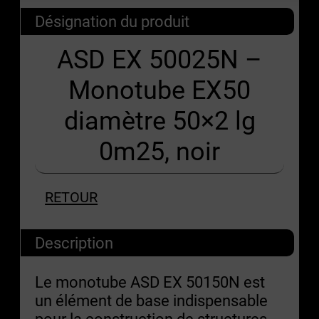
Désignation du produit
ASD EX 50025N –
Monotube EX50
diamètre 50×2 lg
0m25, noir
RETOUR
Description
Le monotube ASD EX 50150N est
un élément de base indispensable
pour la construction de structures