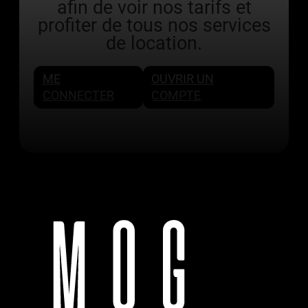
afin de voir nos tarifs et
profiter de tous nos services
de location.
ME
OUVRIR UN
CONNECTER
COMPTE