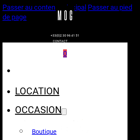
Passer au contenu principal
Passer au pied
de page
+33(0)2 30 96 41 51
CONTACT
0
LOCATION
OCCASION
Boutique