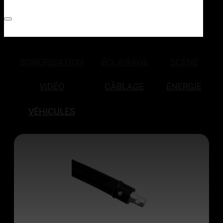
SONORISATION
ÉCLAIRAGE
SCÈNE
VIDÉO
CÂBLAGE
ÉNERGIE
VÉHICULES