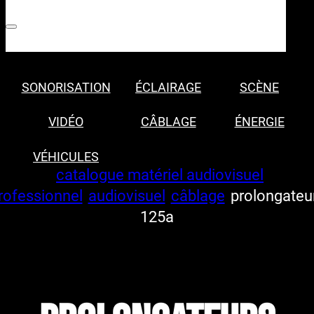
SONORISATION
ÉCLAIRAGE
SCÈNE
VIDÉO
CÂBLAGE
ÉNERGIE
VÉHICULES
catalogue matériel audiovisuel
rofessionnel
audiovisuel
câblage
prolongateu
125a