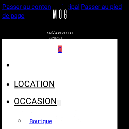
Passer au contenu principal
Passer au pied
de page
+33(0)2 30 96 41 51
CONTACT
0
LOCATION
OCCASION
Boutique