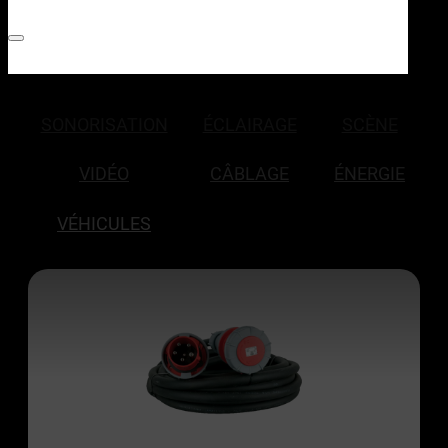
SONORISATION
ÉCLAIRAGE
SCÈNE
VIDÉO
CÂBLAGE
ÉNERGIE
VÉHICULES