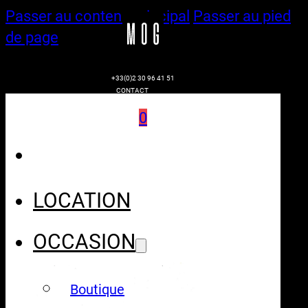
Passer au contenu principal
Passer au pied
de page
+33(0)2 30 96 41 51
CONTACT
0
LOCATION
OCCASION
Boutique