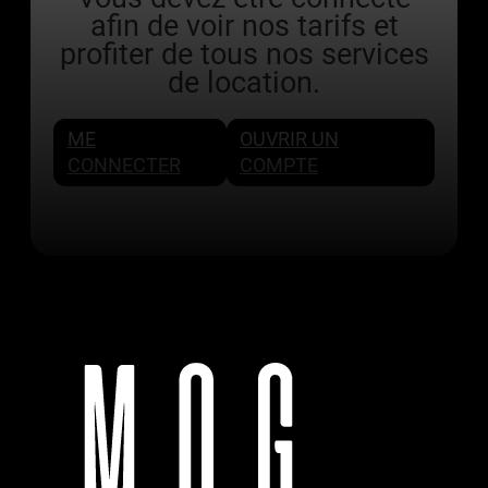
afin de voir nos tarifs et
profiter de tous nos services
de location.
ME
OUVRIR UN
CONNECTER
COMPTE