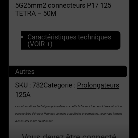
5G25mm2 connecteurs P17 125
TETRA – 50M
Caractéristiques techniques
(VOIR +)
Autres
SKU :
782
Categorie :
Prolongateurs
125A
Les informations techniques présentées sur cette fiche sont fournies à titre indicatif et
susceptibles d’évoluer. Pour des données actualisées et complètes, nous vous invitons
à consulter le site du fabricant.
Vous devez être connecté