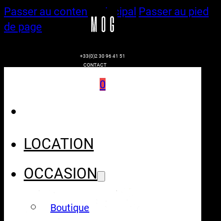
Passer au contenu principal
Passer au pied
de page
+33(0)2 30 96 41 51
CONTACT
0
LOCATION
OCCASION
Boutique