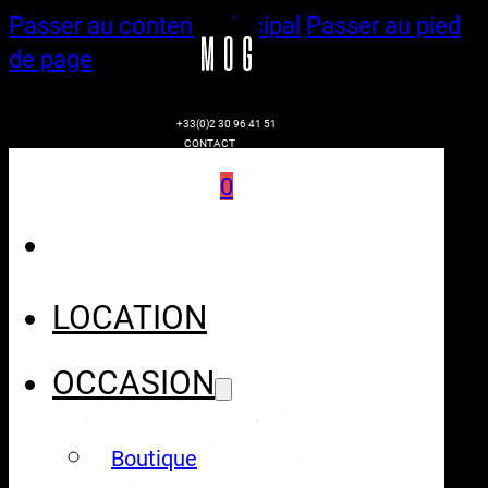
Passer au contenu principal
Passer au pied
de page
+33(0)2 30 96 41 51
CONTACT
0
LOCATION
OCCASION
Boutique