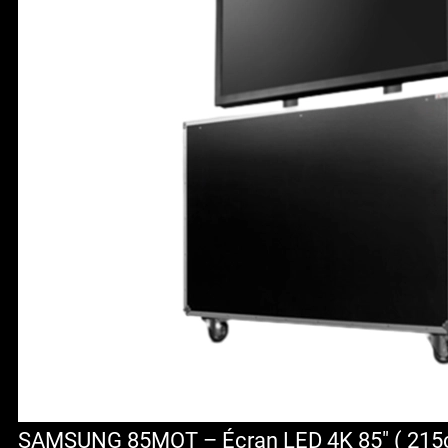
SAMSUNG 85MOT – Écran LED 4K 85″ ( 215