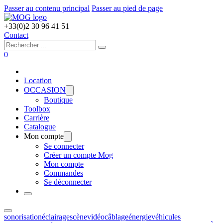
Passer au contenu principal
Passer au pied de page
+33(0)2 30 96 41 51
Contact
Rechercher
0
Location
OCCASION
Boutique
Toolbox
Carrière
Catalogue
Mon compte
Se connecter
Créer un compte Mog
Mon compte
Commandes
Se déconnecter
sonorisation
éclairage
scène
vidéo
câblage
énergie
véhicules