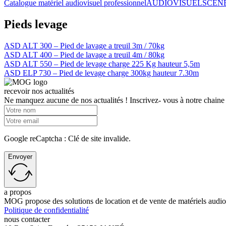
Catalogue matériel audiovisuel professionnel
AUDIOVISUEL
SCÈN
Pieds levage
ASD ALT 300 – Pied de lavage a treuil 3m / 70kg
ASD ALT 400 – Pied de lavage a treuil 4m / 80kg
ASD ALT 550 – Pied de levage charge 225 Kg hauteur 5,5m
ASD ELP 730 – Pied de levage charge 300kg hauteur 7.30m
recevoir nos actualités
Ne manquez aucune de nos actualités ! Inscrivez- vous à notre chaine
Google reCaptcha : Clé de site invalide.
Envoyer
a propos
MOG propose des solutions de location et de vente de matériels audiovis
Politique de confidentialité
nous contacter