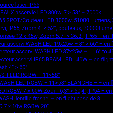
urce laser IP65
AUX asservie LED 300w, 7 > 53° – 7000k
5 SPOT/Couteau LED 1000w, 51000 Lumens, Zoo
, IP65, Zoom 4° < 52°, couteaux, 30000Lumen
ée 12 x 45w, Zoom 5.7° > 36.3°, IP65 – en fli
 asservi WASH LED 19x25w – 8° > 66° – en fl
r asservi WASH LED 37x25w – 11.6° to 49.5°
ur asservi IP65 BEAM LED 140W – en flight
sh 4° > 60°
WASH LED RGBW – 11>58°
WASH LED RGBW – 11>58° BLANCHE – – en fli
RGBW 7 x 60W Zoom 6,3° > 50,4°, IP54 – en f
, lentille fresnel – en flight case de 8
D 7 x 10w RGBW 20°