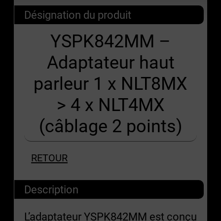
Désignation du produit
YSPK842MM –
Adaptateur haut
parleur 1 x NLT8MX
> 4 x NLT4MX
(câblage 2 points)
RETOUR
Description
L’adaptateur YSPK842MM est conçu