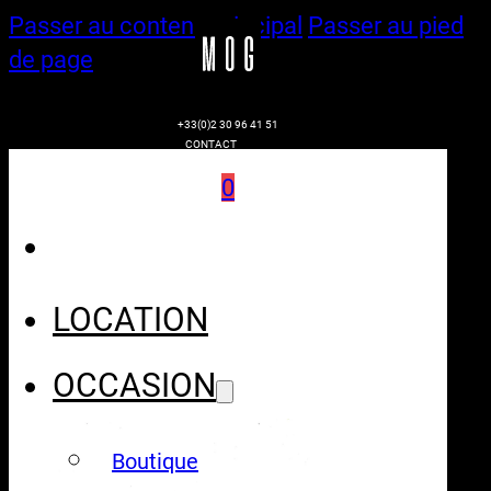
Passer au contenu principal
Passer au pied
de page
+33(0)2 30 96 41 51
CONTACT
0
LOCATION
OCCASION
Boutique