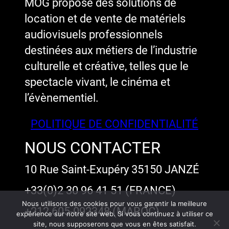
MOG propose des solutions de
location et de vente de matériels
audiovisuels professionnels
destinées aux métiers de l’industrie
culturelle et créative, telles que le
spectacle vivant, le cinéma et
l’évènementiel.
POLITIQUE DE CONFIDENTIALITÉ
NOUS CONTACTER
10 Rue Saint-Exupéry 35150 JANZÉ
+33(0)2 30 96 41 51 (FRANCE)
Nous utilisons des cookies pour vous garantir la meilleure
+212 605-092348 (MAROC)
expérience sur notre site web. Si vous continuez à utiliser ce
site, nous supposerons que vous en êtes satisfait.