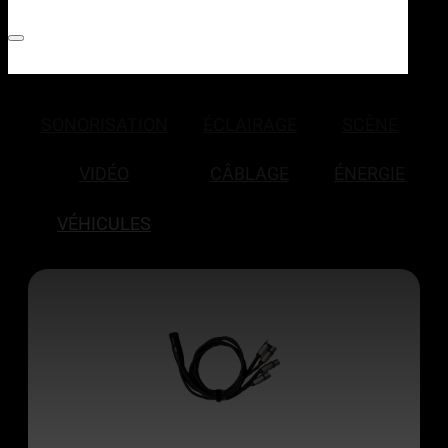
SONORISATION
ÉCLAIRAGE
SCÈNE
VIDÉO
CÂBLAGE
ÉNERGIE
VÉHICULES