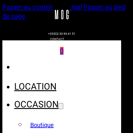
Passer au contenu principal
Passer au pied
de page
+33(0)2 30 96 41 51
CONTACT
0
LOCATION
OCCASION
Boutique