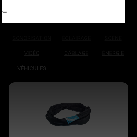
SONORISATION
ÉCLAIRAGE
SCÈNE
VIDÉO
CÂBLAGE
ÉNERGIE
VÉHICULES