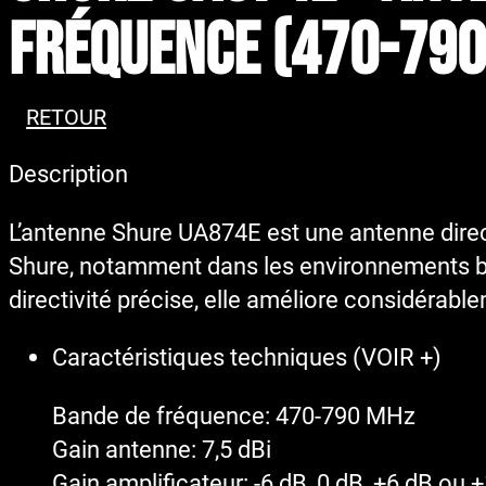
fréquence (470-790
RETOUR
Description
L’antenne Shure UA874E est une antenne direct
Shure, notamment dans les environnements br
directivité précise, elle améliore considérable
Caractéristiques techniques (VOIR +)
Bande de fréquence: 470-790 MHz
Gain antenne: 7,5 dBi
Gain amplificateur: -6 dB, 0 dB, +6 dB ou 