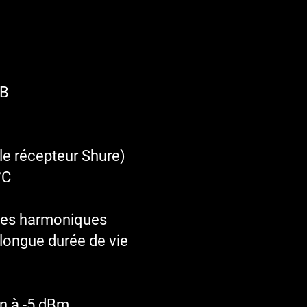
dB
le récepteur Shure)
°C
ences harmoniques
 longue durée de vie
on à -5 dBm