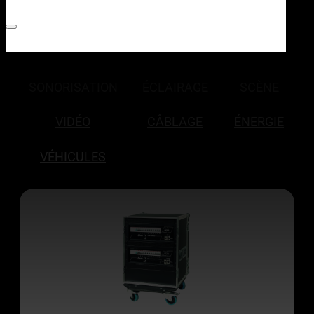
SONORISATION
ÉCLAIRAGE
SCÈNE
VIDÉO
CÂBLAGE
ÉNERGIE
VÉHICULES