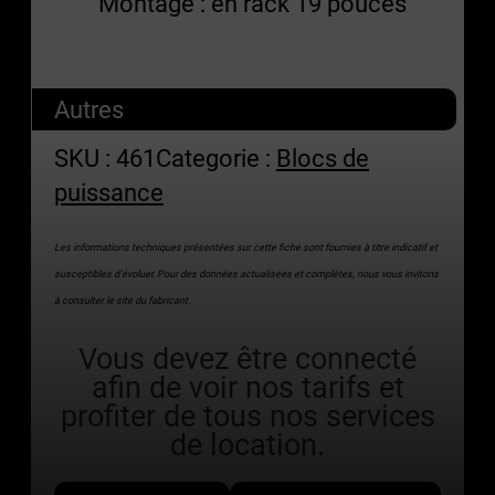
Montage : en rack 19 pouces
Autres
SKU :
461
Categorie :
Blocs de
puissance
Les informations techniques présentées sur cette fiche sont fournies à titre indicatif et
susceptibles d’évoluer. Pour des données actualisées et complètes, nous vous invitons
à consulter le site du fabricant.
Vous devez être connecté
afin de voir nos tarifs et
profiter de tous nos services
de location.