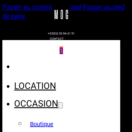
Passer au contenu principal
Passer au pied
de page
+33(0)2 30 96 41 51
CONTACT
0
LOCATION
OCCASION
Boutique