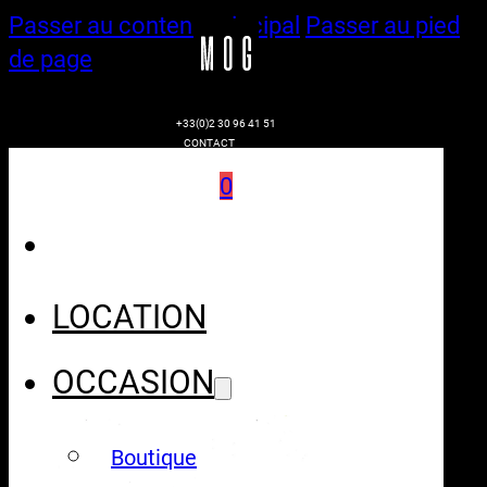
Passer au contenu principal
Passer au pied
de page
+33(0)2 30 96 41 51
CONTACT
0
LOCATION
OCCASION
Boutique