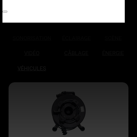
SONORISATION
ÉCLAIRAGE
SCÈNE
VIDÉO
CÂBLAGE
ÉNERGIE
VÉHICULES