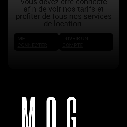
Vous devez être connecté
afin de voir nos tarifs et
profiter de tous nos services
de location.
ME
OUVRIR UN
CONNECTER
COMPTE