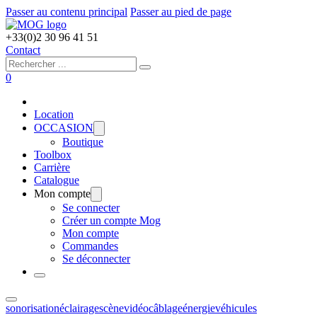
Passer au contenu principal
Passer au pied de page
+33(0)2 30 96 41 51
Contact
Rechercher
0
Location
OCCASION
Boutique
Toolbox
Carrière
Catalogue
Mon compte
Se connecter
Créer un compte Mog
Mon compte
Commandes
Se déconnecter
sonorisation
éclairage
scène
vidéo
câblage
énergie
véhicules