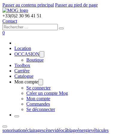
Passer au contenu principal
Passer au pied de page
+33(0)2 30 96 41 51
Contact
Rechercher
0
Location
OCCASION
Boutique
Toolbox
Carrière
Catalogue
Mon compte
Se connecter
Créer un compte Mog
Mon compte
Commandes
Se déconnecter
sonorisation
éclairage
scène
vidéo
câblage
énergie
véhicules