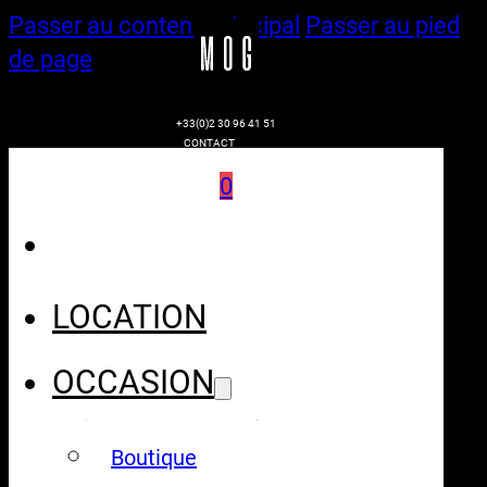
Passer au contenu principal
Passer au pied
de page
+33(0)2 30 96 41 51
CONTACT
0
LOCATION
OCCASION
Boutique