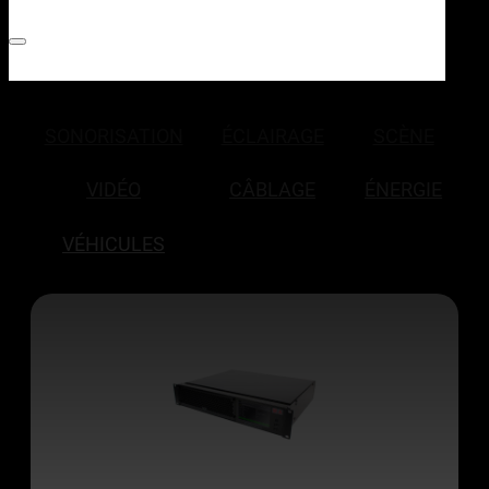
SONORISATION
ÉCLAIRAGE
SCÈNE
VIDÉO
CÂBLAGE
ÉNERGIE
VÉHICULES