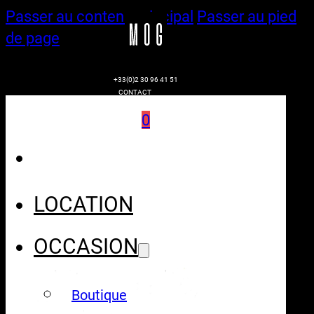
Passer au contenu principal
Passer au pied
de page
+33(0)2 30 96 41 51
CONTACT
0
LOCATION
OCCASION
Boutique