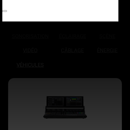
SONORISATION
ÉCLAIRAGE
SCÈNE
VIDÉO
CÂBLAGE
ÉNERGIE
VÉHICULES