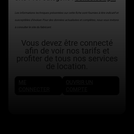
Les informations techniques présentées sur cette fiche sont fournies à titre indicatif et
susceptibles d’évoluer. Pour des données actualisées et complètes, nous vous invitons
à consulter le site du fabricant.
Vous devez être connecté
afin de voir nos tarifs et
profiter de tous nos services
de location.
ME
OUVRIR UN
CONNECTER
COMPTE