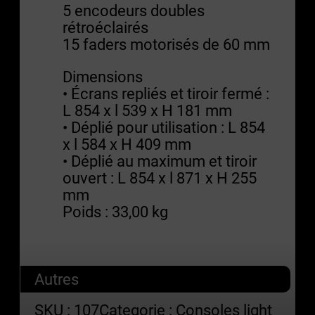
5 encodeurs doubles
rétroéclairés
15 faders motorisés de 60 mm
Dimensions
• Écrans repliés et tiroir fermé :
L 854 x l 539 x H 181 mm
• Déplié pour utilisation : L 854
x l 584 x H 409 mm
• Déplié au maximum et tiroir
ouvert : L 854 x l 871 x H 255
mm
Poids : 33,00 kg
Autres
SKU :
107
Categorie :
Consoles light