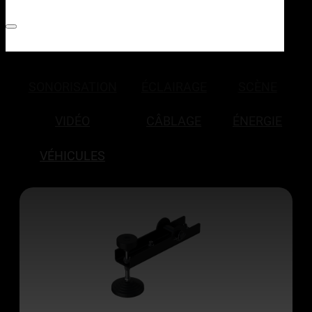
SONORISATION
ÉCLAIRAGE
SCÈNE
VIDÉO
CÂBLAGE
ÉNERGIE
VÉHICULES