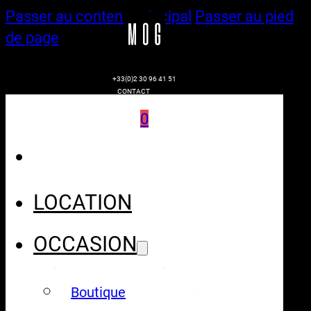
Passer au contenu principal
Passer au pied
de page
+33(0)2 30 96 41 51
CONTACT
0
LOCATION
OCCASION
Boutique