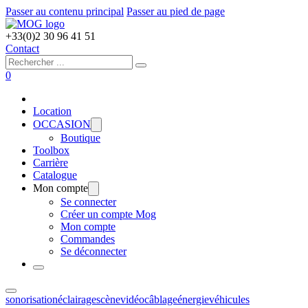
Passer au contenu principal
Passer au pied de page
+33(0)2 30 96 41 51
Contact
Rechercher
0
Location
OCCASION
Boutique
Toolbox
Carrière
Catalogue
Mon compte
Se connecter
Créer un compte Mog
Mon compte
Commandes
Se déconnecter
sonorisation
éclairage
scène
vidéo
câblage
énergie
véhicules