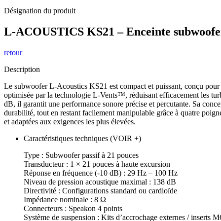
Désignation du produit
L-ACOUSTICS KS21 – Enceinte subwoofer
retour
Description
Le subwoofer L-Acoustics KS21 est compact et puissant, conçu pour of
optimisée par la technologie L-Vents™, réduisant efficacement les tu
dB, il garantit une performance sonore précise et percutante. Sa conc
durabilité, tout en restant facilement manipulable grâce à quatre poig
et adaptées aux exigences les plus élevées.
Caractéristiques techniques (VOIR +)
Type : Subwoofer passif à 21 pouces
Transducteur : 1 × 21 pouces à haute excursion
Réponse en fréquence (-10 dB) : 29 Hz – 100 Hz
Niveau de pression acoustique maximal : 138 dB
Directivité : Configurations standard ou cardioïde
Impédance nominale : 8 Ω
Connecteurs : Speakon 4 points
Système de suspension : Kits d’accrochage externes / inserts 