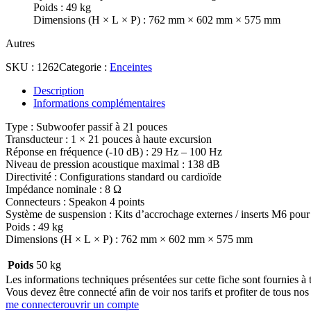
Poids : 49 kg
Dimensions (H × L × P) : 762 mm × 602 mm × 575 mm
Autres
SKU :
1262
Categorie :
Enceintes
Description
Informations complémentaires
Type : Subwoofer passif à 21 pouces
Transducteur : 1 × 21 pouces à haute excursion
Réponse en fréquence (-10 dB) : 29 Hz – 100 Hz
Niveau de pression acoustique maximal : 138 dB
Directivité : Configurations standard ou cardioïde
Impédance nominale : 8 Ω
Connecteurs : Speakon 4 points
Système de suspension : Kits d’accrochage externes / inserts M6 pour
Poids : 49 kg
Dimensions (H × L × P) : 762 mm × 602 mm × 575 mm
Poids
50 kg
Les informations techniques présentées sur cette fiche sont fournies à t
Vous devez être connecté afin de voir nos tarifs et profiter de tous nos
me connecter
ouvrir un compte