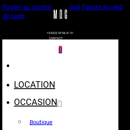
Passer au contenu principal
Passer au pied
de page
+33(0)2 30 96 41 51
CONTACT
0
LOCATION
OCCASION
Boutique