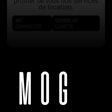
profiter de tous nos services
de location.
ME
OUVRIR UN
CONNECTER
COMPTE