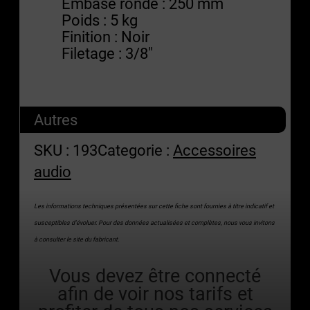
Embase ronde : 250 mm
Poids : 5 kg
Finition : Noir
Filetage : 3/8″
Autres
SKU :
193
Categorie :
Accessoires
audio
Les informations techniques présentées sur cette fiche sont fournies à titre indicatif et
susceptibles d’évoluer. Pour des données actualisées et complètes, nous vous invitons
à consulter le site du fabricant.
Vous devez être connecté
afin de voir nos tarifs et