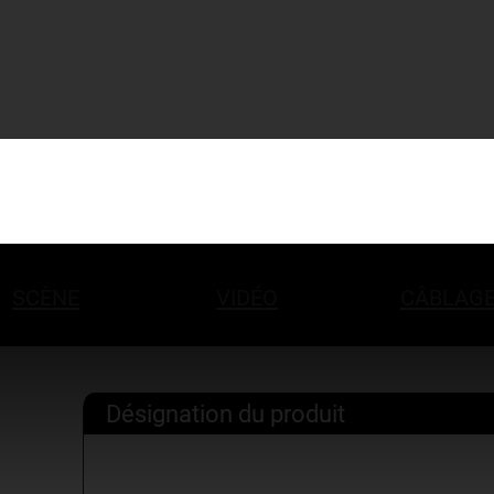
SCÈNE
VIDÉO
CÂBLAG
Désignation du produit