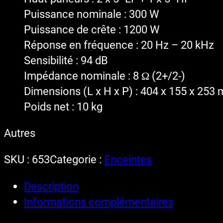
Puissance nominale : 300 W
Puissance de crête : 1200 W
Réponse en fréquence : 20 Hz – 20 kHz
Sensibilité : 94 dB
Impédance nominale : 8 Ω (2+/2-)
Dimensions (L x H x P) : 404 x 155 x 253
Poids net : 10 kg
Autres
SKU :
653
Categorie :
Enceintes
Description
Informations complémentaires