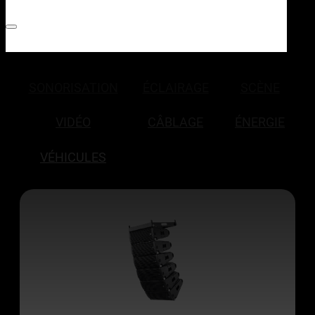
SONORISATION
ÉCLAIRAGE
SCÈNE
VIDÉO
CÂBLAGE
ÉNERGIE
VÉHICULES