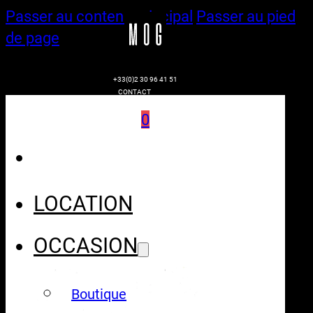
Passer au contenu principal
Passer au pied
de page
+33(0)2 30 96 41 51
CONTACT
0
LOCATION
OCCASION
Boutique