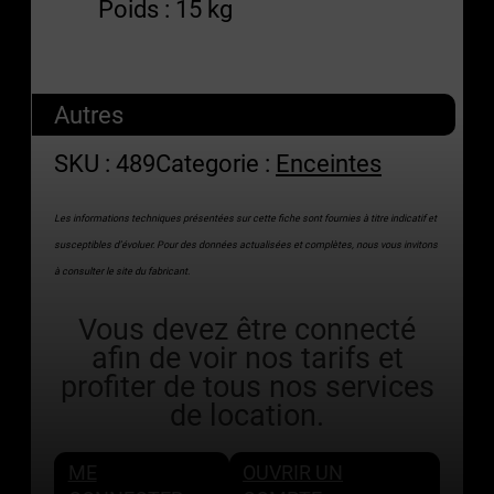
Poids : 15 kg
Autres
SKU :
489
Categorie :
Enceintes
Les informations techniques présentées sur cette fiche sont fournies à titre indicatif et
susceptibles d’évoluer. Pour des données actualisées et complètes, nous vous invitons
à consulter le site du fabricant.
Vous devez être connecté
afin de voir nos tarifs et
profiter de tous nos services
de location.
ME
OUVRIR UN