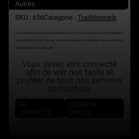
Autres
SKU :
656
Categorie :
Traditionnels
Les informations techniques présentées sur cette fiche sont fournies à titre indicatif et
susceptibles d’évoluer. Pour des données actualisées et complètes, nous vous invitons
à consulter le site du fabricant.
Vous devez être connecté
afin de voir nos tarifs et
profiter de tous nos services
de location.
ME
OUVRIR UN
CONNECTER
COMPTE