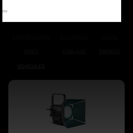
SONORISATION
ÉCLAIRAGE
SCÈNE
VIDÉO
CÂBLAGE
ÉNERGIE
VÉHICULES