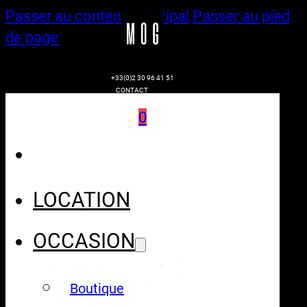
Passer au contenu principal
Passer au pied
de page
+33(0)2 30 96 41 51
CONTACT
0
LOCATION
OCCASION
Boutique