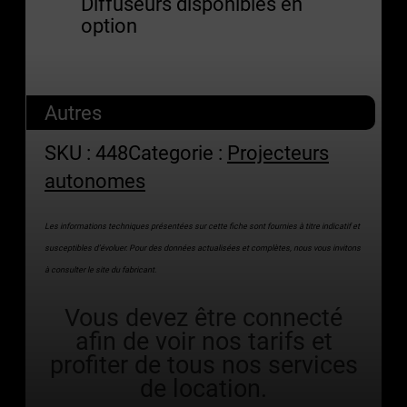
Diffuseurs disponibles en
option
Autres
SKU :
448
Categorie :
Projecteurs
autonomes
Les informations techniques présentées sur cette fiche sont fournies à titre indicatif et
susceptibles d’évoluer. Pour des données actualisées et complètes, nous vous invitons
à consulter le site du fabricant.
Vous devez être connecté
afin de voir nos tarifs et
profiter de tous nos services
de location.