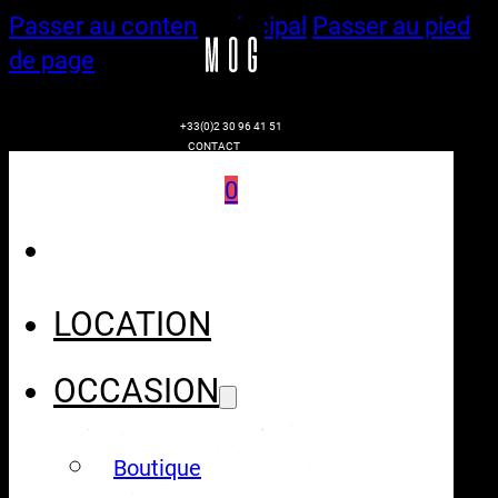
Passer au contenu principal
Passer au pied
de page
+33(0)2 30 96 41 51
CONTACT
0
LOCATION
OCCASION
Boutique