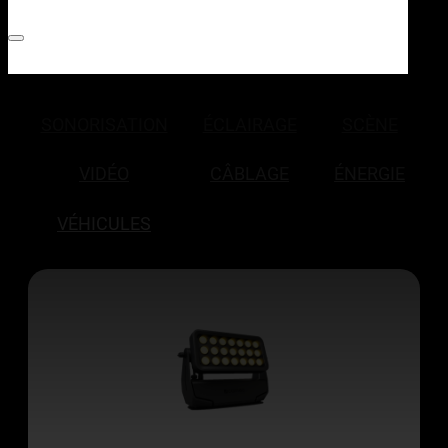
SONORISATION
ÉCLAIRAGE
SCÈNE
VIDÉO
CÂBLAGE
ÉNERGIE
VÉHICULES