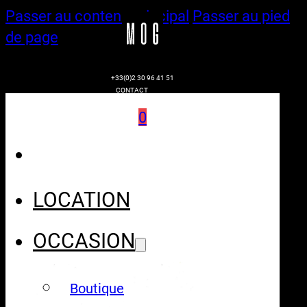
Passer au contenu principal
Passer au pied
de page
+33(0)2 30 96 41 51
CONTACT
0
LOCATION
OCCASION
Boutique