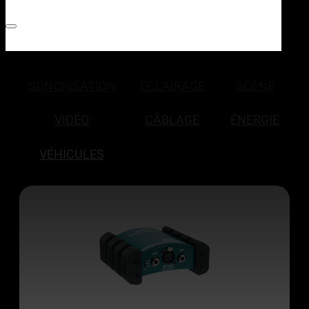
SONORISATION
ÉCLAIRAGE
SCÈNE
VIDÉO
CÂBLAGE
ÉNERGIE
VÉHICULES