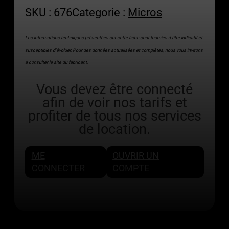
SKU :
676
Categorie :
Micros
Les informations techniques présentées sur cette fiche sont fournies à titre indicatif et
susceptibles d’évoluer. Pour des données actualisées et complètes, nous vous invitons
à consulter le site du fabricant.
Vous devez être connecté
afin de voir nos tarifs et
profiter de tous nos services
de location.
ME
OUVRIR UN
CONNECTER
COMPTE