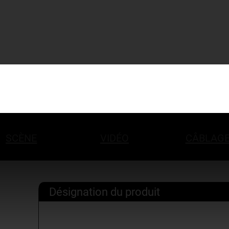
SCÈNE
VIDÉO
CÂBLAG
Désignation du produit