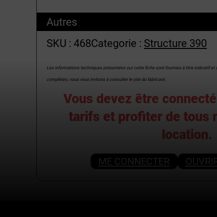
Autres
SKU :
468
Categorie :
Structure 390
Les informations techniques présentées sur cette fiche sont fournies à titre indicatif e
complètes, nous vous invitons à consulter le site du fabricant.
Vous devez être connecté 
tarifs et profiter de tous
location.
ME CONNECTER
OUVRI