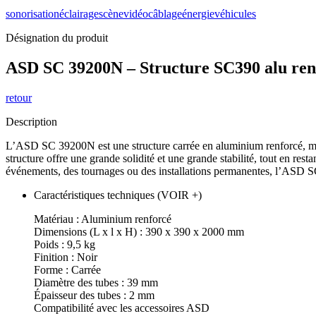
sonorisation
éclairage
scène
vidéo
câblage
énergie
véhicules
Désignation du produit
ASD SC 39200N – Structure SC390 alu ren
retour
Description
L’ASD SC 39200N est une structure carrée en aluminium renforcé, mesu
structure offre une grande solidité et une grande stabilité, tout en rest
événements, des tournages ou des installations permanentes, l’ASD SC 
Caractéristiques techniques (VOIR +)
Matériau : Aluminium renforcé
Dimensions (L x l x H) : 390 x 390 x 2000 mm
Poids : 9,5 kg
Finition : Noir
Forme : Carrée
Diamètre des tubes : 39 mm
Épaisseur des tubes : 2 mm
Compatibilité avec les accessoires ASD