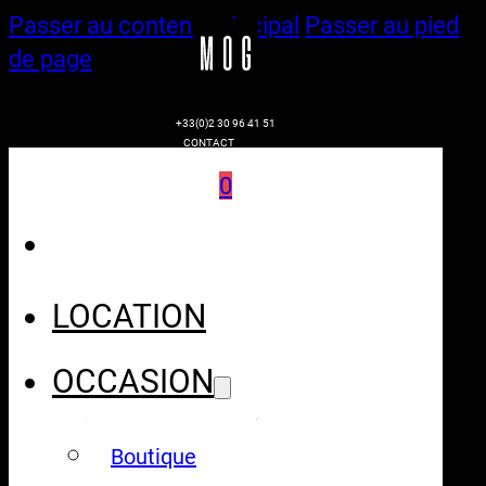
Passer au contenu principal
Passer au pied
de page
+33(0)2 30 96 41 51
CONTACT
0
LOCATION
OCCASION
Boutique