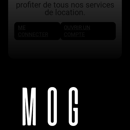
profiter de tous nos services
de location.
ME
OUVRIR UN
CONNECTER
COMPTE