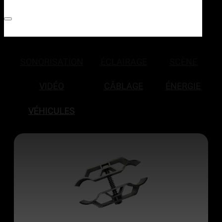
SONORISATION
ÉCLAIRAGE
SCÈNE
VIDÉO
CÂBLAGE
ÉNERGIE
VÉHICULES