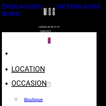
Passer au contenu principal
Passer au pied
de page
+33(0)2 30 96 41 51
CONTACT
0
LOCATION
OCCASION
Boutique