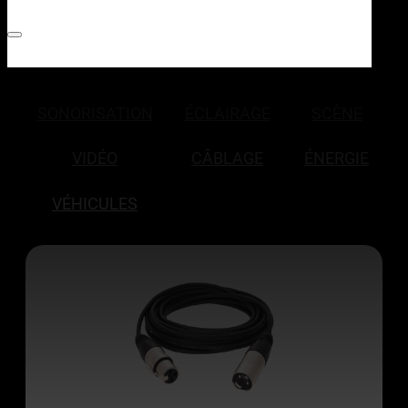
SONORISATION
ÉCLAIRAGE
SCÈNE
VIDÉO
CÂBLAGE
ÉNERGIE
VÉHICULES