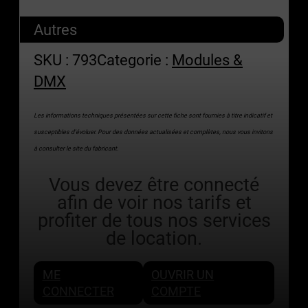
Autres
SKU :
793
Categorie :
Modules &
DMX
Les informations techniques présentées sur cette fiche sont fournies à titre indicatif et
susceptibles d’évoluer. Pour des données actualisées et complètes, nous vous invitons
à consulter le site du fabricant.
Vous devez être connecté
afin de voir nos tarifs et
profiter de tous nos services
de location.
ME
OUVRIR UN
CONNECTER
COMPTE