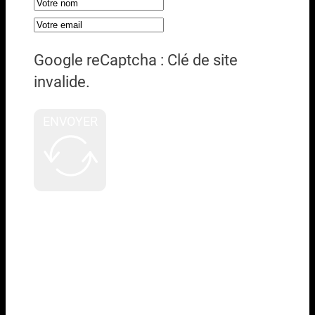
Google reCaptcha : Clé de site
invalide.
ENVOYER
A PROPOS
MOG propose des solutions de
location et de vente de matériels
audiovisuels professionnels
destinées aux métiers de l’industrie