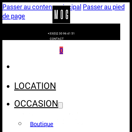
Passer au contenu principal
Passer au pied
de page
+33(0)2 30 96 41 51
CONTACT
0
LOCATION
OCCASION
Boutique