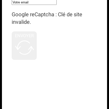
Google reCaptcha : Clé de site
invalide.
ENVOYER
A PROPOS
MOG propose des solutions de
location et de vente de matériels
audiovisuels professionnels
destinées aux métiers de l’industrie
culturelle et créative, telles que le