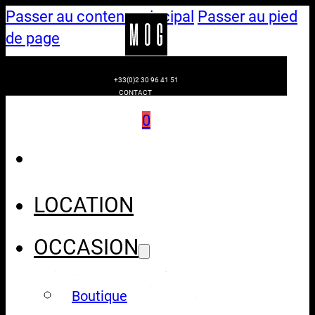
Passer au contenu principal
Passer au pied
de page
+33(0)2 30 96 41 51
CONTACT
0
LOCATION
OCCASION
Boutique