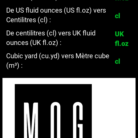
De US fluid ounces (US fl.oz) vers
cl
Centilitres (cl) :
De centilitres (cl) vers UK fluid
UK
ounces (UK fl.oz) :
fl.oz
Cubic yard (cu.yd) vers Mètre cube
cl
(m³) :