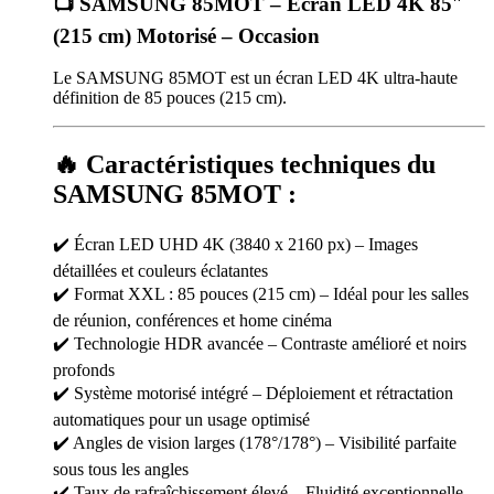
📺
SAMSUNG 85MOT – Écran LED 4K 85″
(215 cm) Motorisé
–
Occasion
Le SAMSUNG 85MOT est un écran LED 4K ultra-haute
définition de 85 pouces (215 cm).
🔥 Caractéristiques techniques du
SAMSUNG 85MOT :
✔️ Écran LED UHD 4K (3840 x 2160 px) – Images
détaillées et couleurs éclatantes
✔️ Format XXL : 85 pouces (215 cm) – Idéal pour les salles
de réunion, conférences et home cinéma
✔️ Technologie HDR avancée – Contraste amélioré et noirs
profonds
✔️ Système motorisé intégré – Déploiement et rétractation
automatiques pour un usage optimisé
✔️ Angles de vision larges (178°/178°) – Visibilité parfaite
sous tous les angles
✔️ Taux de rafraîchissement élevé – Fluidité exceptionnelle