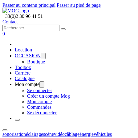
Passer au contenu principal
Passer au pied de page
+33(0)2 30 96 41 51
Contact
Rechercher
0
Location
OCCASION
Boutique
Toolbox
Carrière
Catalogue
Mon compte
Se connecter
Créer un compte Mog
Mon compte
Commandes
Se déconnecter
sonorisation
éclairage
scène
vidéo
câblage
énergie
véhicules