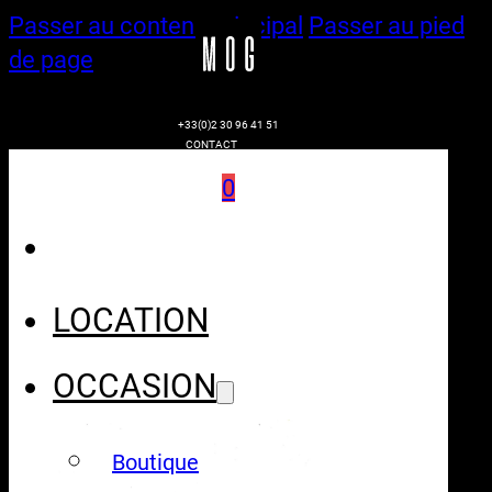
Passer au contenu principal
Passer au pied
de page
+33(0)2 30 96 41 51
CONTACT
0
LOCATION
OCCASION
Boutique