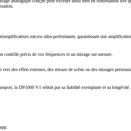
xage analogique conçue pour exceller aussi bien en sonorisation live qu’
isation.
mplificateurs micros ultra-performants, garantissant une amplification 
n contrôle précis de vos fréquences et un mixage sur-mesure.
i vers des effets externes, des retours de scène ou des mixages personna
ansport, la DP1000 V1 séduit par sa fiabilité exemplaire et sa longévité.
app.