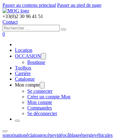
Passer au contenu principal
Passer au pied de page
+33(0)2 30 96 41 51
Contact
Rechercher
0
Location
OCCASION
Boutique
Toolbox
Carrière
Catalogue
Mon compte
Se connecter
Créer un compte Mog
Mon compte
Commandes
Se déconnecter
sonorisation
éclairage
scène
vidéo
câblage
énergie
véhicules