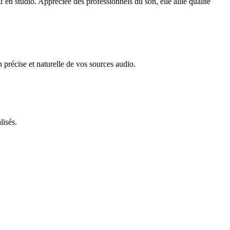
en studio. Appréciée des professionnels du son, elle allie qualité
précise et naturelle de vos sources audio.
lisés.