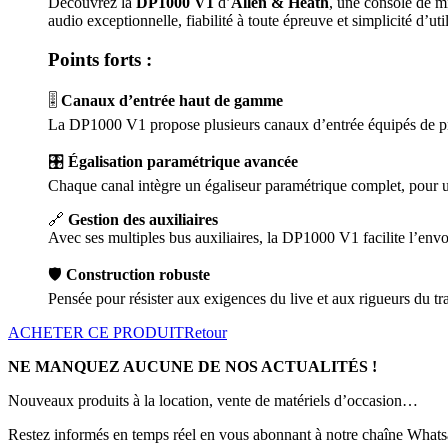
Découvrez la
DP1000 V1
d’
Allen & Heath
, une console de mi
audio exceptionnelle, fiabilité à toute épreuve et simplicité d’util
Points forts :
🎚️
Canaux d’entrée haut de gamme
La DP1000 V1 propose plusieurs canaux d’entrée équipés de préa
🎛️
Égalisation paramétrique avancée
Chaque canal intègre un égaliseur paramétrique complet, pour u
🔗
Gestion des auxiliaires
Avec ses multiples bus auxiliaires, la DP1000 V1 facilite l’envo
🛡️
Construction robuste
Pensée pour résister aux exigences du live et aux rigueurs du tr
ACHETER CE PRODUIT
Retour
NE MANQUEZ AUCUNE DE NOS ACTUALITÉS !
Nouveaux produits à la location, vente de matériels d’occasion…
Restez informés en temps réel en vous abonnant à notre chaîne Whats